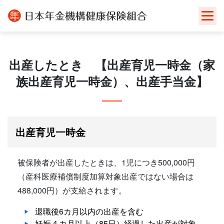
Skip
to
content
出産したとき 【出産育児一時金（家
族出産育児一時金）、出産手当金】
出産育児一時金
被保険者が出産したときは、1児につき500,000円
（産科医療補償制度加算対象出産ではない場合は
488,000円）が支給されます。
退職後6カ月以内の出産を含む
妊娠４カ月以上（85日）経過した出産が対象