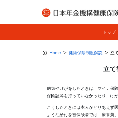
Skip
to
content
トップ
Home
健康保険制度解説
立
立て
病気やけがをしたときは、マイナ保
保険証等を持っていなかったり、け
こうしたときには本人がとりあえず
ような給付を被保険者では「療養費