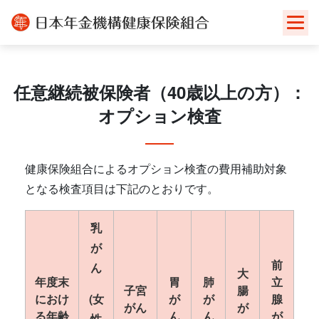
Skip
to
content
任意継続被保険者（40歳以上の方）：
オプション検査
健康保険組合によるオプション検査の費用補助対象
となる検査項目は下記のとおりです。
乳
が
前
ん
大
年度末
胃
肺
立
子宮
腸
におけ
(女
が
が
腺
がん
が
る年齢
ん
ん
が
性