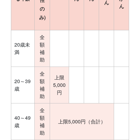
ん
ん
の
み)
全
20歳未
額
満
補
助
全
上限
20～39
額
5,000
歳
補
円
助
全
40～49
額
上限5,000円（合計）
歳
補
助