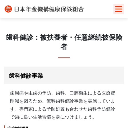
Skip
to
content
歯科健診：被扶養者・任意継続被保険
者
歯科健診事業
歯周病や虫歯の予防、歯科、口腔衛生による医療費
削減を図るため、無料歯科健診事業を実施していま
す。専門家による予防処置も合わせた歯科予防健診
で歯に良い生活習慣を身につけましょう。