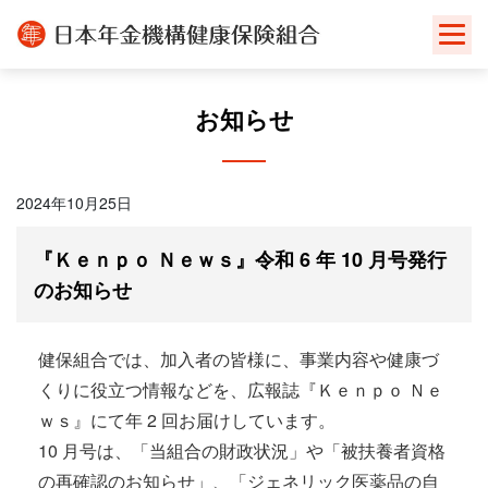
Skip
to
content
お知らせ
2024年10月25日
『Ｋｅｎｐｏ Ｎｅｗｓ』令和 6 年 10 月号発行
のお知らせ
健保組合では、加入者の皆様に、事業内容や健康づ
くりに役立つ情報などを、広報誌『Ｋｅｎｐｏ Ｎｅ
ｗｓ』にて年 2 回お届けしています。
10 月号は、「当組合の財政状況」や「被扶養者資格
の再確認のお知らせ」、「ジェネリック医薬品の自