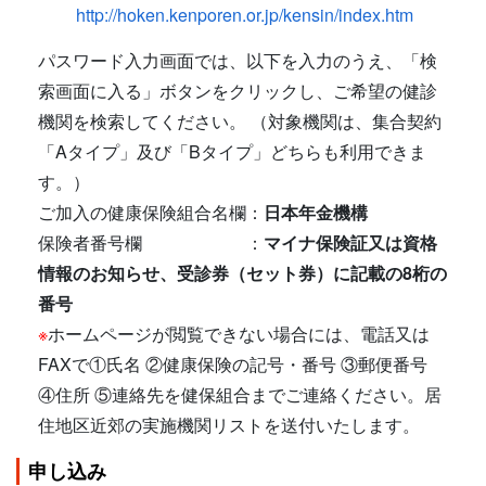
http://hoken.kenporen.or.jp/kensin/index.htm
パスワード入力画面では、以下を入力のうえ、「検
索画面に入る」ボタンをクリックし、ご希望の健診
機関を検索してください。 （対象機関は、集合契約
「Aタイプ」及び「Bタイプ」どちらも利用できま
す。）
ご加入の健康保険組合名欄：
日本年金機構
保険者番号欄 ：
マイナ保険証又は資格
情報のお知らせ、受診券（セット券）に記載の8桁の
番号
※
ホームページが閲覧できない場合には、電話又は
FAXで①氏名 ②健康保険の記号・番号 ③郵便番号
④住所 ⑤連絡先を健保組合までご連絡ください。居
住地区近郊の実施機関リストを送付いたします。
申し込み