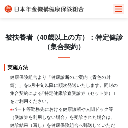
Skip
to
content
被扶養者（40歳以上の方）：特定健診
（集合契約）
実施方法
健康保険組合より「健康診断のご案内（青色の封
筒）」を5月中旬以降に順次発送いたします。同封の
集合契約による｢特定健康診査受診券（セット券）｣
をご利用ください。
※
パート等勤務先における健康診断や人間ドック等
（受診券を利用しない場合）を受診された場合は、
健診結果（写し）を健康保険組合へ郵送していただ